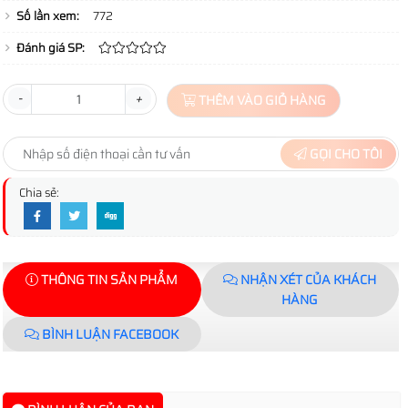
Số lần xem:
772
Đánh giá SP:
-
+
THÊM VÀO GIỎ HÀNG
GỌI CHO TÔI
Chia sẻ:
THÔNG TIN SẢN PHẨM
NHẬN XÉT CỦA KHÁCH
HÀNG
BÌNH LUẬN FACEBOOK