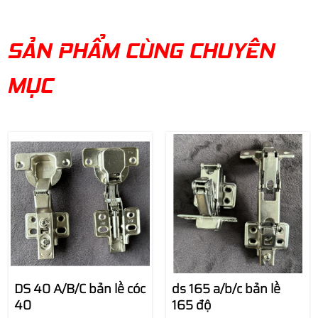
SẢN PHẨM CÙNG CHUYÊN
MỤC
DS 40 A/B/C bản lề cóc
ds 165 a/b/c bản lề
40
165 độ