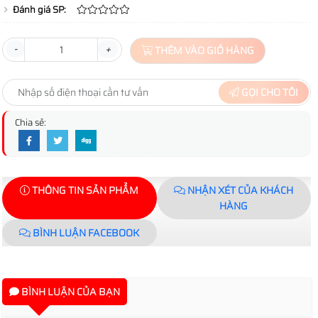
Đánh giá SP:
-
+
THÊM VÀO GIỎ HÀNG
GỌI CHO TÔI
Chia sẻ:
THÔNG TIN SẢN PHẨM
NHẬN XÉT CỦA KHÁCH
HÀNG
BÌNH LUẬN FACEBOOK
BÌNH LUẬN CỦA BẠN