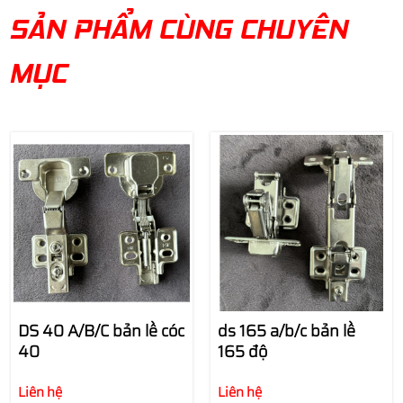
SẢN PHẨM CÙNG CHUYÊN
MỤC
DS 40 A/B/C bản lề cóc
ds 165 a/b/c bản lề
40
165 độ
Liên hệ
Liên hệ